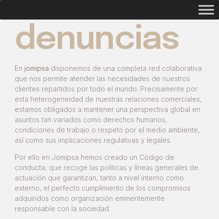
denuncias
En
jomipsa
disponemos de una completa red colaborativa
que nos permite atender las necesidades de nuestros
clientes repartidos por todo el mundo. Precisamente por
esta heterogeneidad de nuestras relaciones comerciales,
estamos obligados a mantener una perspectiva global en
asuntos tan variados como derechos humanos,
condiciones de trabajo o respeto por el medio ambiente,
así como sus implicaciones regulativas y legales.
Por ello en Jomipsa hemos creado un Código de
conducta, que recoge las políticas y líneas generales de
actuación que garantizan, tanto a nivel interno como
externo, el perfecto cumplimiento de los compromisos
adquiridos como organización eminentemente
responsable con la sociedad.