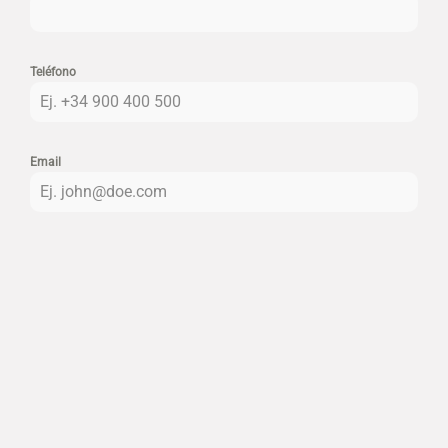
Teléfono
Email
¿Qué relación tiene con Jomipsa?
*
Proveedor
Cliente
Empleado
Otro