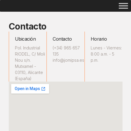
Contacto
Ubicación
Contacto
Horario
Pol. Industrial
(+34) 965 657
Lunes - Viernes:
RIODEL, C/ Moli
135
8:00 a.m. - 5
Nou s/n.
info@jomipsa.es
p.m.
Mutxamel -
03110, Alicante
(España)