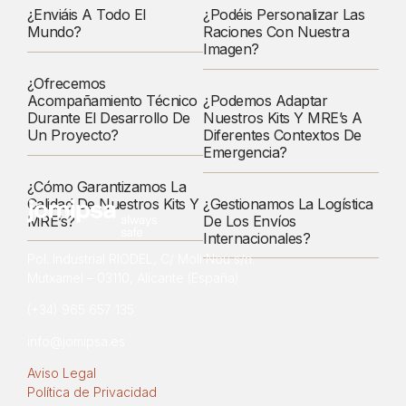
¿Enviáis A Todo El
¿Podéis Personalizar Las
Mundo?
Raciones Con Nuestra
Imagen?
¿Ofrecemos
Acompañamiento Técnico
¿Podemos Adaptar
Durante El Desarrollo De
Nuestros Kits Y MRE’s A
Un Proyecto?
Diferentes Contextos De
Emergencia?
¿Cómo Garantizamos La
Calidad De Nuestros Kits Y
¿Gestionamos La Logística
MRE’s?
De Los Envíos
Internacionales?
Pol. Industrial RIODEL, C/ Moli Nou s/n.
Mutxamel – 03110, Alicante (España)
(+34) 965 657 135
info@jomipsa.es
Aviso Legal
Política de Privacidad