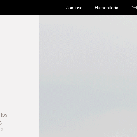
Jomipsa
Humanitaria
De
G
 los
 y
le