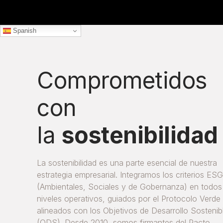
Spanish
Comprometidos
con
la
sostenibilidad
La sostenibilidad es una parte esencial de nuestra
estrategia empresarial. Integramos los criterios ES
(Ambientales,
Sociales y de Gobernanza) en todos
niveles operativos, guiados por el Protocolo Verde
alineados con los Objetivos de
Desarrollo Sostenib
(ODS). Desde 2010, somos firmantes del Pacto