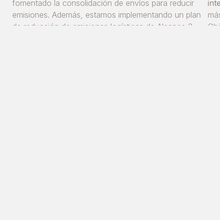
fomentado la consolidación de envíos para reducir
int
emisiones. Además, estamos implementando un plan
más
de reducción de emisiones logísticas de Alcance 3,
Obj
do
enmarcado dentro de nuestra hoja de ruta de
hem
del
transición climática verde.
Mun
ded
 lo
glo
.
jom
age
do
res
pre
a
do y reducido las emisiones directas respecto a años anterio
, lo que refuerza nuestro compromiso con la energía limpia.