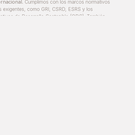
ernacional
. Cumplimos con los marcos normativos
 exigentes, como GRI, CSRD, ESRS y los
etivos de Desarrollo Sostenible (ODS). También
os reafirmado nuestro compromiso con el Pacto
dial de las Naciones Unidas, reforzando nuestra
icación a la mejora continua y a una acción ética
bal.
ipsa es un socio estratégico de confianza para
ncias, ONG y entidades públicas, capaz de
ponder de fo
rma responsable a los desafíos del
sente y del futuro.
res. Toda la energía eléctrica que utilizamos proviene de
 Además,
hemos ampliado nuestra planta solar, alcanzando